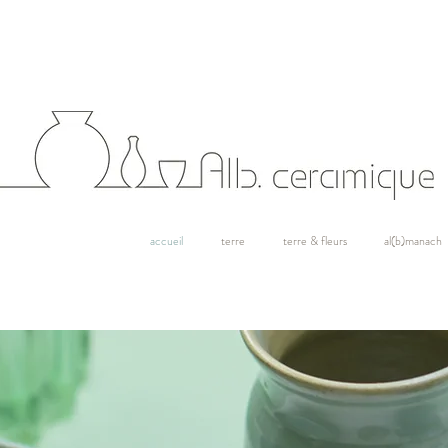
accueil
terre
terre & fleurs
al(b)manach